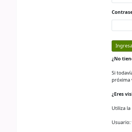
Contras
¿No tien
Si todaví
próxima v
¿Eres vi
Utiliza l
Usuario: 