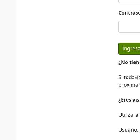
Contras
¿No tien
Si todaví
próxima v
¿Eres vi
Utiliza l
Usuario: 