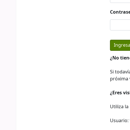
Contras
¿No tien
Si todaví
próxima v
¿Eres vi
Utiliza l
Usuario: 