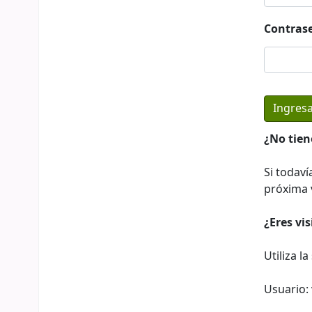
Contras
¿No tien
Si todaví
próxima v
¿Eres vi
Utiliza l
Usuario: 