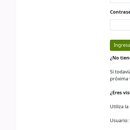
Contras
¿No tien
Si todaví
próxima v
¿Eres vi
Utiliza l
Usuario: 