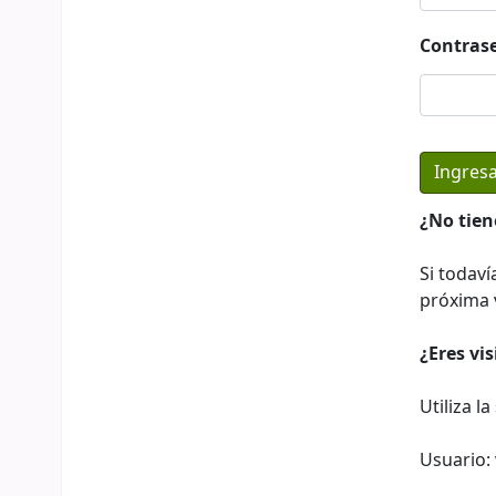
Contras
¿No tien
Si todaví
próxima v
¿Eres vi
Utiliza l
Usuario: 