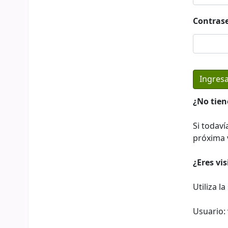
Contras
¿No tien
Si todaví
próxima v
¿Eres vi
Utiliza l
Usuario: 