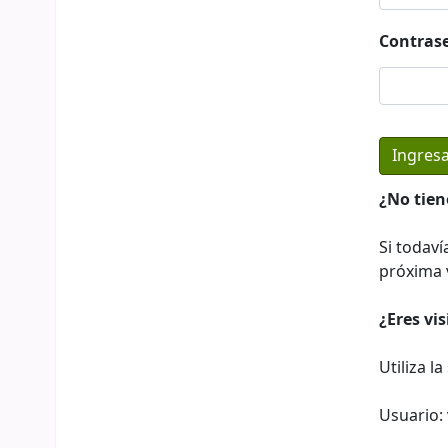
Contras
¿No tien
Si todaví
próxima v
¿Eres vi
Utiliza l
Usuario: 