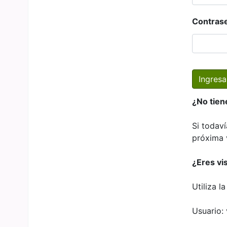
Contras
¿No tien
Si todaví
próxima 
¿Eres vi
Utiliza l
Usuario: 