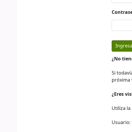
Contras
¿No tien
Si todaví
próxima v
¿Eres vi
Utiliza l
Usuario: 