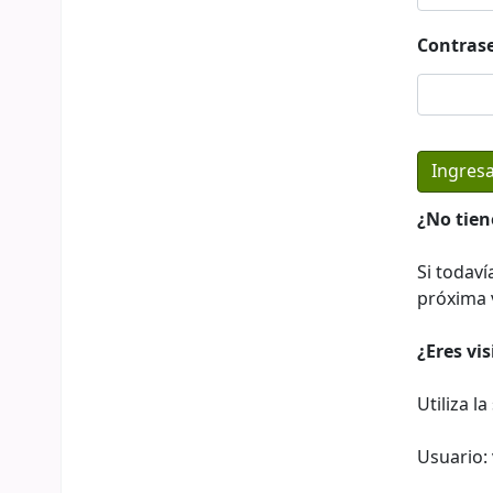
Contras
¿No tien
Si todaví
próxima v
¿Eres vi
Utiliza l
Usuario: 