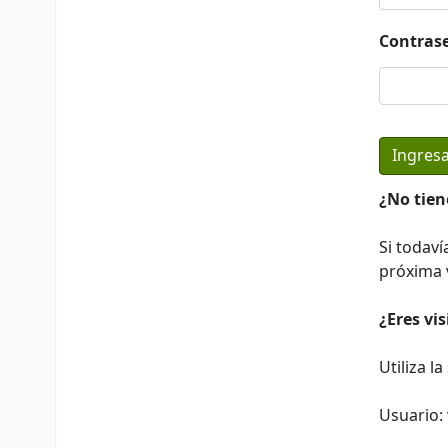
Contras
¿No tien
Si todaví
próxima v
¿Eres vi
Utiliza l
Usuario: 