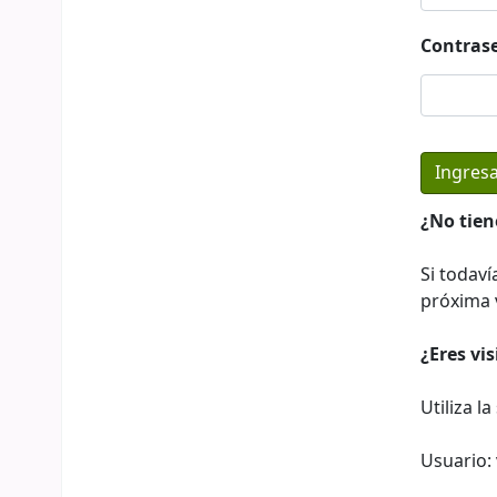
Contras
¿No tien
Si todaví
próxima v
¿Eres vi
Utiliza l
Usuario: 