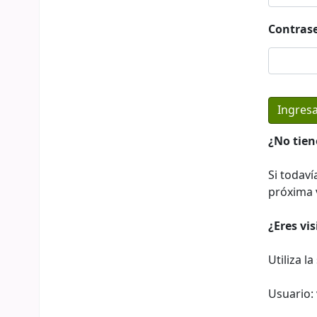
Contras
¿No tien
Si todaví
próxima v
¿Eres vi
Utiliza l
Usuario: 