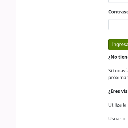
Contras
¿No tien
Si todaví
próxima v
¿Eres vi
Utiliza l
Usuario: 