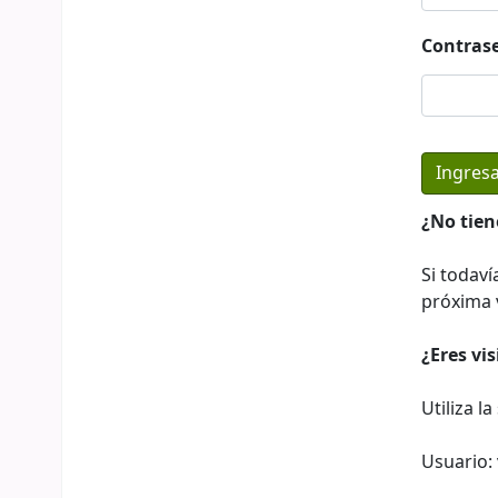
Contras
¿No tien
Si todaví
próxima v
¿Eres vi
Utiliza l
Usuario: 