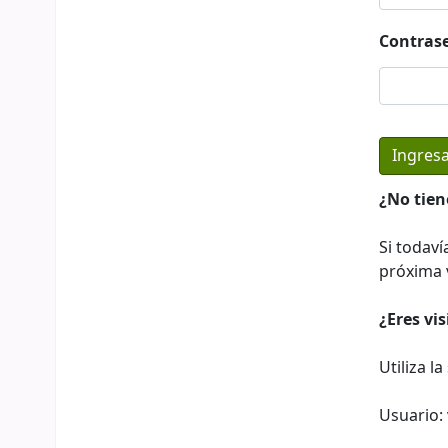
Contras
¿No tien
Si todaví
próxima v
¿Eres vi
Utiliza l
Usuario: 