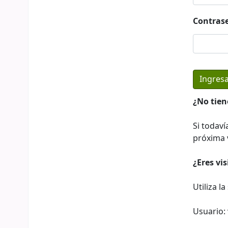
Contras
¿No tien
Si todaví
próxima v
¿Eres vi
Utiliza l
Usuario: 