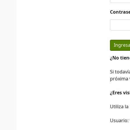
Contras
¿No tien
Si todaví
próxima v
¿Eres vi
Utiliza l
Usuario: 