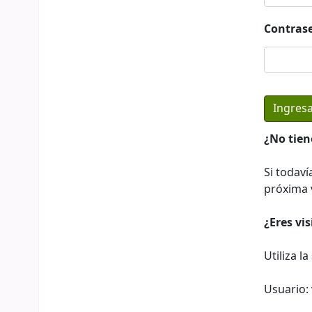
Contras
¿No tien
Si todaví
próxima v
¿Eres vi
Utiliza l
Usuario: 