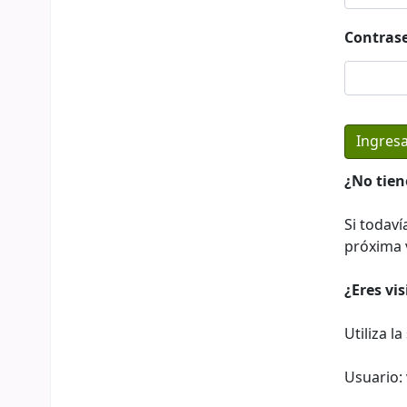
Contras
¿No tien
Si todaví
próxima v
¿Eres vi
Utiliza l
Usuario: 