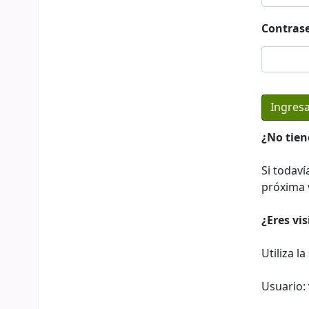
Contras
¿No tien
Si todaví
próxima v
¿Eres vi
Utiliza l
Usuario: 