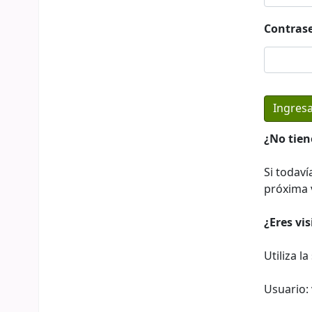
Contras
¿No tien
Si todaví
próxima v
¿Eres vi
Utiliza l
Usuario: 