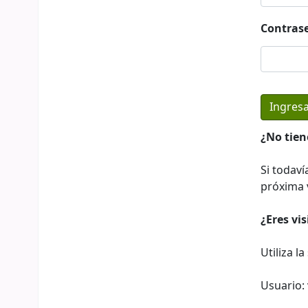
Contras
¿No tien
Si todaví
próxima v
¿Eres vi
Utiliza l
Usuario: 