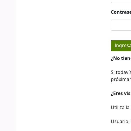
Contras
¿No tien
Si todaví
próxima v
¿Eres vi
Utiliza l
Usuario: 