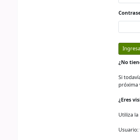
Contras
¿No tien
Si todaví
próxima v
¿Eres vi
Utiliza l
Usuario: 