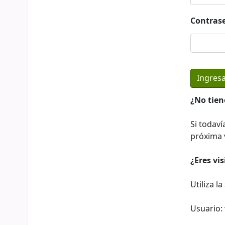
Contras
¿No tien
Si todaví
próxima v
¿Eres vi
Utiliza l
Usuario: 