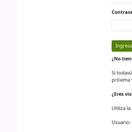
Contras
¿No tien
Si todaví
próxima v
¿Eres vi
Utiliza l
Usuario: 