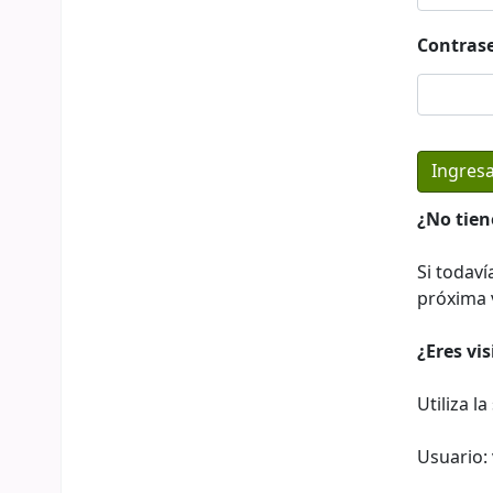
Contras
¿No tien
Si todaví
próxima v
¿Eres vi
Utiliza l
Usuario: 