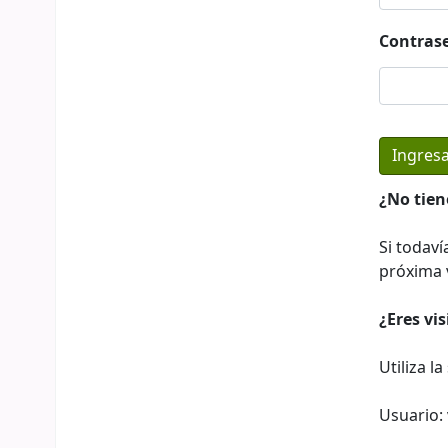
Contras
¿No tien
Si todaví
próxima v
¿Eres vi
Utiliza l
Usuario: 