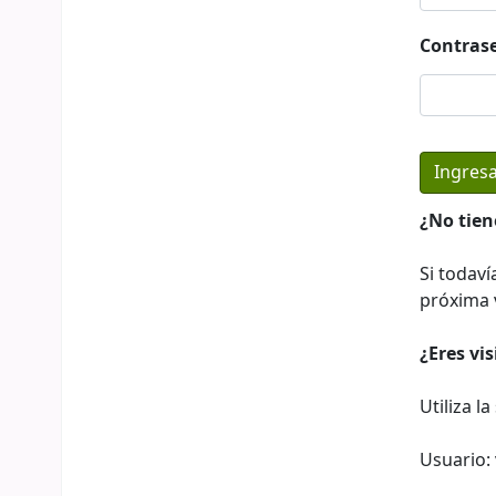
Contras
¿No tien
Si todaví
próxima v
¿Eres vi
Utiliza l
Usuario: 