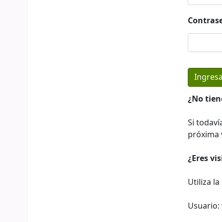
Contras
¿No tien
Si todaví
próxima v
¿Eres vi
Utiliza l
Usuario: 