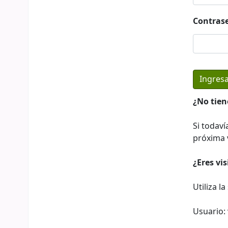
Contras
¿No tien
Si todaví
próxima v
¿Eres vi
Utiliza l
Usuario: 