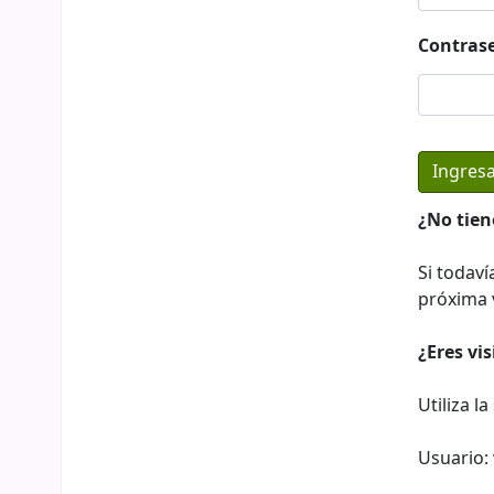
Contras
¿No tien
Si todaví
próxima v
¿Eres vi
Utiliza l
Usuario: 