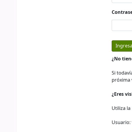
Contras
¿No tien
Si todaví
próxima v
¿Eres vi
Utiliza l
Usuario: 