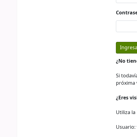
Contras
¿No tien
Si todaví
próxima v
¿Eres vi
Utiliza l
Usuario: 