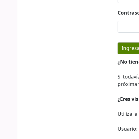
Contras
¿No tien
Si todaví
próxima v
¿Eres vi
Utiliza l
Usuario: 