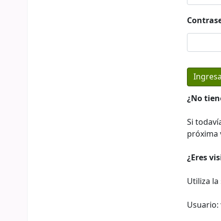
Contras
¿No tien
Si todaví
próxima v
¿Eres vi
Utiliza l
Usuario: 