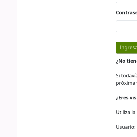
Contras
¿No tien
Si todaví
próxima v
¿Eres vi
Utiliza l
Usuario: 