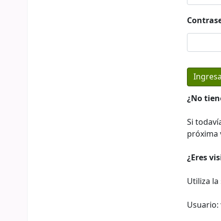
Contras
¿No tien
Si todaví
próxima v
¿Eres vi
Utiliza l
Usuario: 