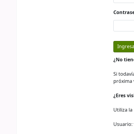
Contras
¿No tien
Si todaví
próxima v
¿Eres vi
Utiliza l
Usuario: 