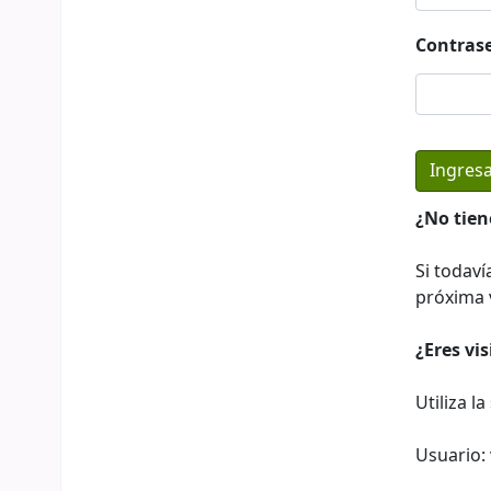
Contras
¿No tien
Si todaví
próxima v
¿Eres vi
Utiliza l
Usuario: 