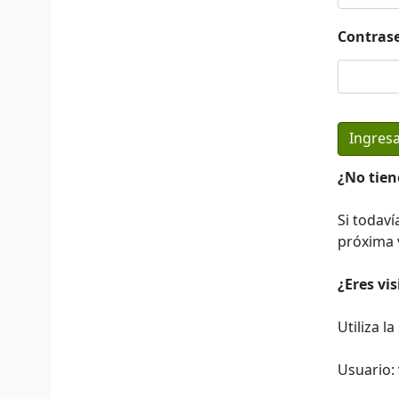
Contras
¿No tien
Si todaví
próxima v
¿Eres vi
Utiliza l
Usuario: 