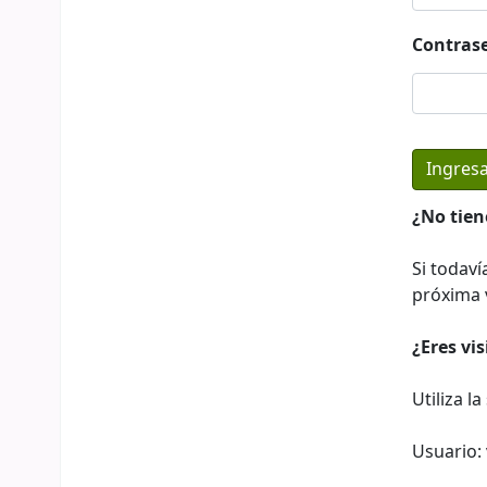
Contras
¿No tien
Si todaví
próxima v
¿Eres vi
Utiliza l
Usuario: 