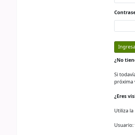
Contras
¿No tien
Si todaví
próxima v
¿Eres vi
Utiliza l
Usuario: 