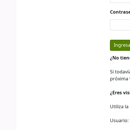
Contras
¿No tien
Si todaví
próxima v
¿Eres vi
Utiliza l
Usuario: 