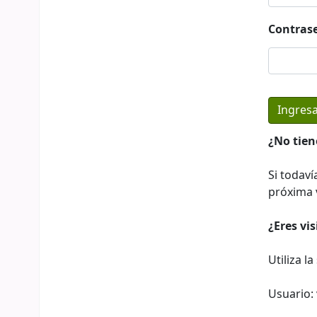
Contras
¿No tien
Si todaví
próxima v
¿Eres vi
Utiliza l
Usuario: 