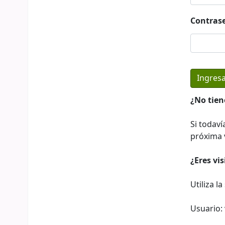
Contras
¿No tien
Si todaví
próxima v
¿Eres vi
Utiliza l
Usuario: 