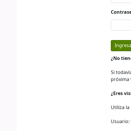
Contras
¿No tien
Si todaví
próxima v
¿Eres vi
Utiliza l
Usuario: 