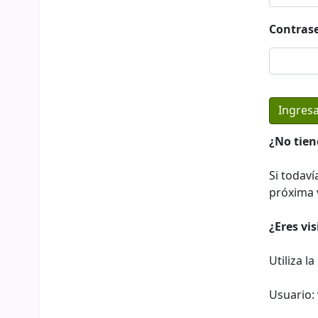
Contras
¿No tien
Si todaví
próxima v
¿Eres vi
Utiliza l
Usuario: 